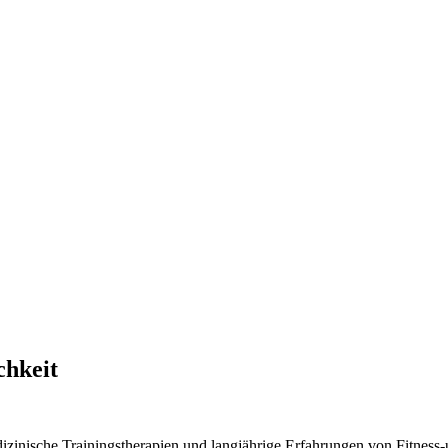
chkeit
izinische Trainingstherapien und langjährige Erfahrungen von Fitness