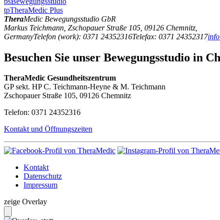
bs
Bewegungsstudio
tp
TheraMedic Plus
Thera
Medic
Bewegungsstudio GbR
Markus Teichmann
,
Zschopauer Straße 105
,
09126
Chemnitz
,
Germany
Telefon
(
work
)
:
0371 24352316
Tele
fax
:
0371 24352317
inf
Besuchen Sie unser Bewegungsstudio in Ch
TheraMedic Gesundheitszentrum
GP sekt. HP C. Teichmann-Heyne & M. Teichmann
Zschopauer Straße 105, 09126 Chemnitz
Telefon: 0371 24352316
Kontakt und Öffnungszeiten
Kontakt
Datenschutz
Impressum
zeige Overlay