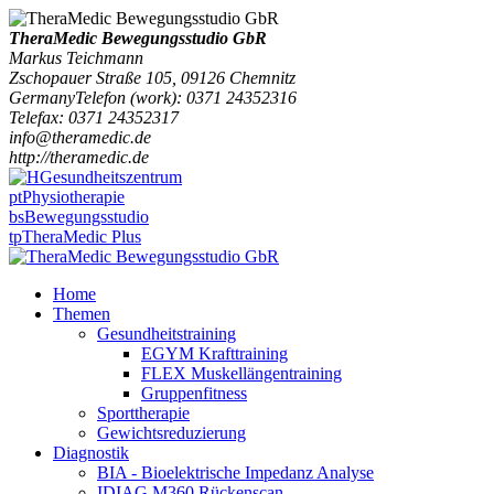
TheraMedic Bewegungsstudio GbR
Markus Teichmann
Zschopauer Straße 105
,
09126
Chemnitz
Germany
Telefon
(
work
)
:
0371 24352316
Tele
fax
:
0371 24352317
info@theramedic.de
http://theramedic.de
Gesundheitszentrum
pt
Physiotherapie
bs
Bewegungsstudio
tp
TheraMedic Plus
Home
Themen
Gesundheitstraining
EGYM Krafttraining
FLEX Muskellängentraining
Gruppenfitness
Sporttherapie
Gewichtsreduzierung
Diagnostik
BIA - Bioelektrische Impedanz Analyse
IDIAG M360 Rückenscan